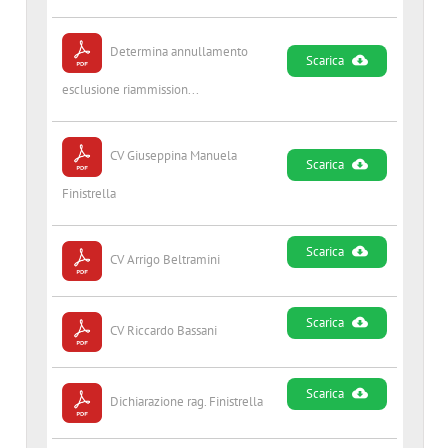
Determina annullamento
Scarica
esclusione riammission...
CV Giuseppina Manuela
Scarica
Finistrella
Scarica
CV Arrigo Beltramini
Scarica
CV Riccardo Bassani
Scarica
Dichiarazione rag. Finistrella