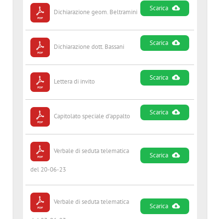
Scarica
Dichiarazione geom. Beltramini
Scarica
Dichiarazione dott. Bassani
Scarica
Lettera di invito
Scarica
Capitolato speciale d'appalto
Verbale di seduta telematica
Scarica
del 20-06-23
Verbale di seduta telematica
Scarica