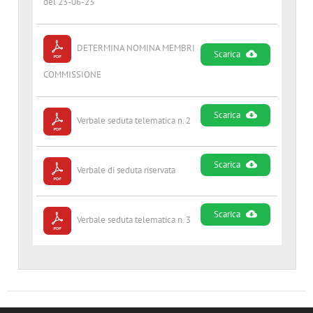
del 23-06-23
DETERMINA NOMINA MEMBRI
Scarica
COMMISSIONE
Scarica
Verbale seduta telematica n. 2
Scarica
Verbale di seduta riservata
Scarica
Verbale seduta telematica n. 3