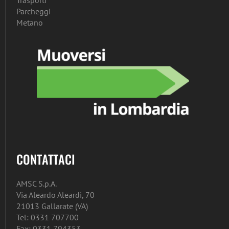
Trasporti
Parcheggi
Metano
CONTATTACI
AMSC S.p.A.
Via Aleardo Aleardi, 70
21013 Gallarate (VA)
Tel: 0331 707700
Fax: 0331 794353