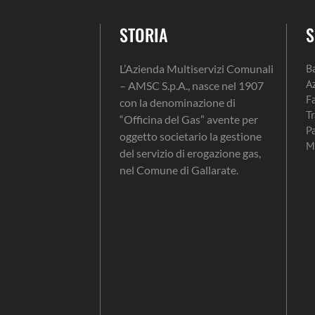
STORIA
S
B
L’Azienda Multiservizi Comunali
A
– AMSC S.p.A., nasce nel 1907
F
con la denominazione di
T
“Officina del Gas” avente per
P
oggetto societario la gestione
M
del servizio di erogazione gas,
nel Comune di Gallarate.