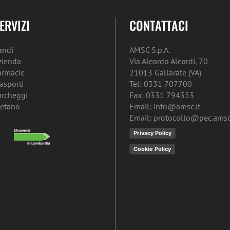
ERVIZI
CONTATTACI
andi
AMSC S.p.A.
zienda
Via Aleardo Aleardi, 70
armacie
21013 Gallarate (VA)
rasporti
Tel: 0331 707700
archeggi
Fax: 0331 794353
etano
Email: info@amsc.it
Email: protocollo@pec.amsc.
Privacy Policy
Cookie Policy