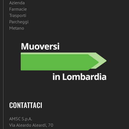
Azienda
Farmacie
Trasporti
Parcheggi
Metano
CONTATTACI
AMSC S.p.A.
Via Aleardo Aleardi, 70