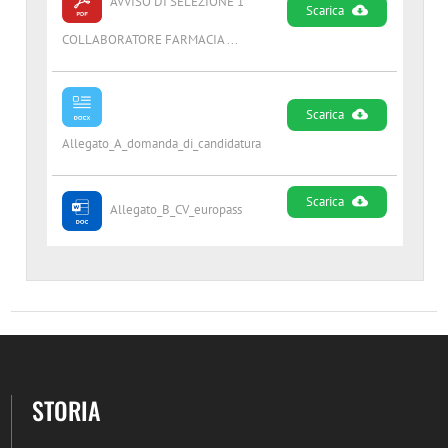
AVVISO DI SELEZIONE 1
Scarica
COLLABORATORE FARMACIA ...
Scarica
Allegato_A_domanda_di_candidatura
Scarica
Allegato_B_CV_europass
STORIA