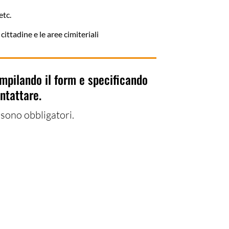
etc.
ittadine e le aree cimiteriali
pilando il form e specificando
ontattare.
sono obbligatori.