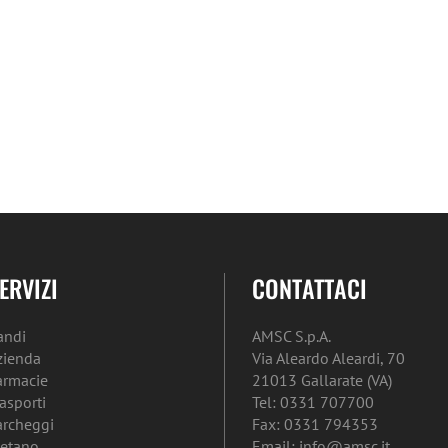
ERVIZI
CONTATTACI
andi
AMSC S.p.A.
zienda
Via Aleardo Aleardi, 70
armacie
21013 Gallarate (VA)
rasporti
Tel: 0331 707700
archeggi
Fax: 0331 794353
etano
Email: info@amsc.it