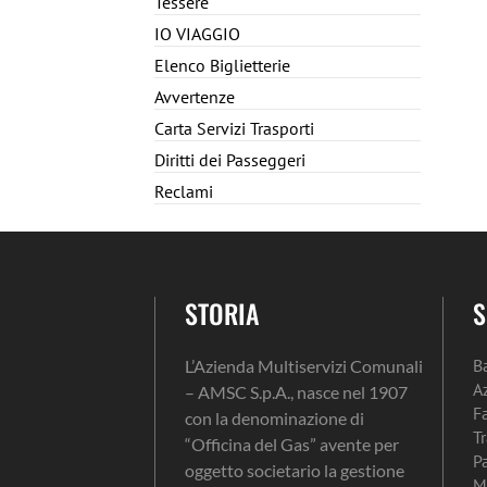
Tessere
IO VIAGGIO
Elenco Biglietterie
Avvertenze
Carta Servizi Trasporti
Diritti dei Passeggeri
Reclami
STORIA
S
B
L’Azienda Multiservizi Comunali
A
– AMSC S.p.A., nasce nel 1907
F
con la denominazione di
T
“Officina del Gas” avente per
P
oggetto societario la gestione
M