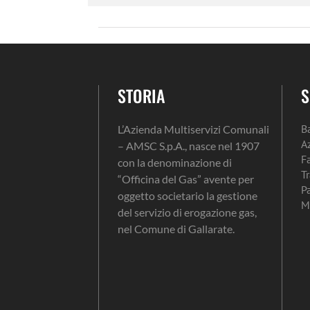
STORIA
S
B
L’Azienda Multiservizi Comunali
A
– AMSC S.p.A., nasce nel 1907
F
con la denominazione di
T
“Officina del Gas” avente per
P
oggetto societario la gestione
M
del servizio di erogazione gas,
nel Comune di Gallarate.