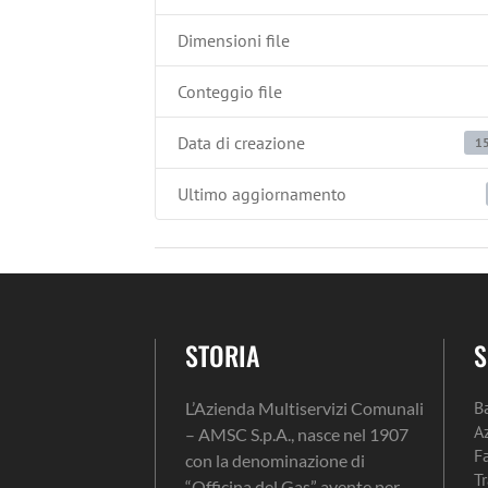
Dimensioni file
Conteggio file
Data di creazione
1
Ultimo aggiornamento
STORIA
S
B
L’Azienda Multiservizi Comunali
A
– AMSC S.p.A., nasce nel 1907
F
con la denominazione di
T
“Officina del Gas” avente per