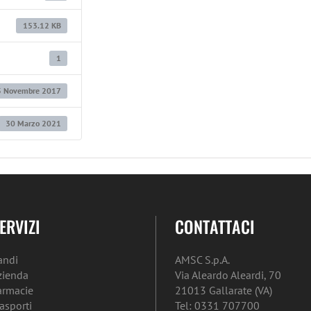
153.12 KB
1
5 Novembre 2017
30 Marzo 2021
ERVIZI
CONTATTACI
andi
AMSC S.p.A.
zienda
Via Aleardo Aleardi, 70
armacie
21013 Gallarate (VA)
rasporti
Tel: 0331 707700