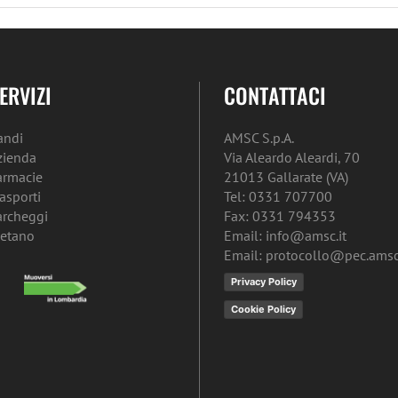
ERVIZI
CONTATTACI
andi
AMSC S.p.A.
zienda
Via Aleardo Aleardi, 70
armacie
21013 Gallarate (VA)
rasporti
Tel: 0331 707700
archeggi
Fax: 0331 794353
etano
Email: info@amsc.it
Email: protocollo@pec.amsc.
Privacy Policy
Cookie Policy