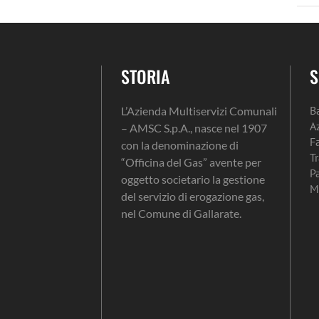
STORIA
S
B
L’Azienda Multiservizi Comunali
A
– AMSC S.p.A., nasce nel 1907
F
con la denominazione di
T
“Officina del Gas” avente per
P
oggetto societario la gestione
M
del servizio di erogazione gas,
nel Comune di Gallarate.