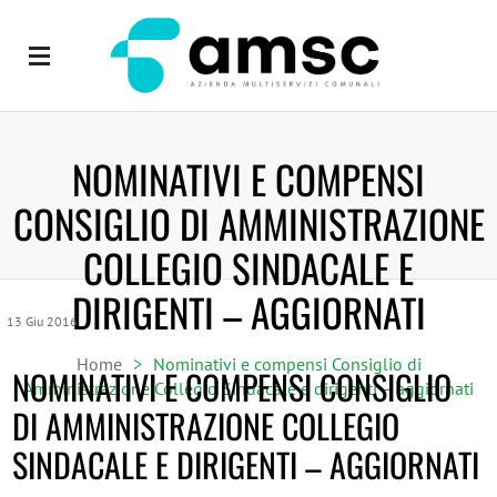
NOMINATIVI E COMPENSI
CONSIGLIO DI AMMINISTRAZIONE
COLLEGIO SINDACALE E
DIRIGENTI – AGGIORNATI
13
Giu
2016
Home
>
Nominativi e compensi Consiglio di
NOMINATIVI E COMPENSI CONSIGLIO
Amministrazione Collegio Sindacale e dirigenti – aggiornati
DI AMMINISTRAZIONE COLLEGIO
SINDACALE E DIRIGENTI – AGGIORNATI