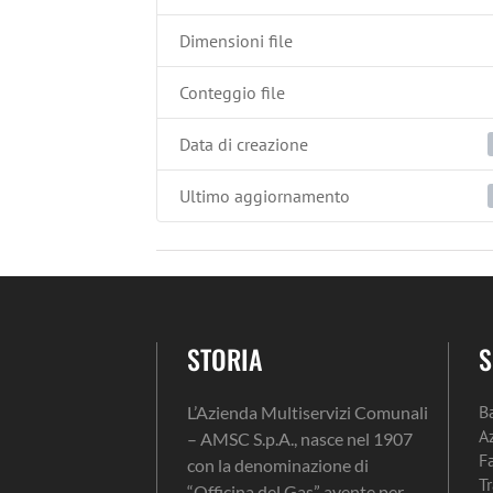
Dimensioni file
Conteggio file
Data di creazione
Ultimo aggiornamento
STORIA
S
B
L’Azienda Multiservizi Comunali
A
– AMSC S.p.A., nasce nel 1907
F
con la denominazione di
T
“Officina del Gas” avente per