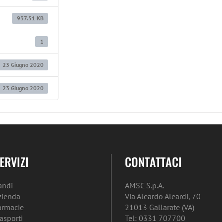
937.51 KB
1
23 Giugno 2020
23 Giugno 2020
ERVIZI
CONTATTACI
andi
AMSC S.p.A.
zienda
Via Aleardo Aleardi, 70
armacie
21013 Gallarate (VA)
rasporti
Tel: 0331 707700