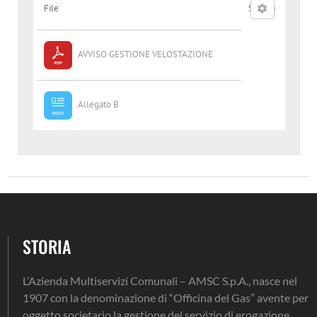
File
Scarica
AVVISO GESTIONE VELOSTAZIONE
Allegato B
STORIA
L’Azienda Multiservizi Comunali – AMSC S.p.A., nasce nel
1907 con la denominazione di “Officina del Gas” avente per
oggetto societario la gestione del servizio di erogazione