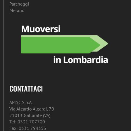
Parcheggi
Metano
CONTATTACI
AMSC S.p.A.
Via Aleardo Aleardi, 70
21013 Gallarate (VA)
Tel: 0331 707700
Fax: 0331 794353